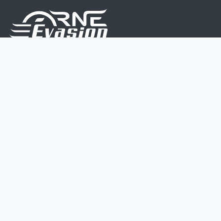
Nous sommes une équipe de passionnés dont le but
est d'améliorer la vie de chacun.
Nos services s'adressent aux petites et moyennes
entreprises.
Page d'accueil
Contactez-nous
Politique vie privée
Mentions légales
CGV
07 45 213 566