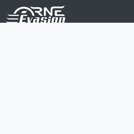
Nous sommes une équipe de passionnés dont le but
est d'améliorer la vie de chacun.
Nos services s'adressent aux petites et moyennes
entreprises.
Page d'accueil
Contactez-nous
Politique vie privée
Mentions légales
CGV
07 45 213 566