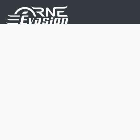
Nous sommes une équipe de passionnés dont le but
est d'améliorer la vie de chacun.
Nos services s'adressent aux petites et moyennes
entreprises.
Page d'accueil
Contactez-nous
Politique vie privée
Mentions légales
CGV
07 45 213 566