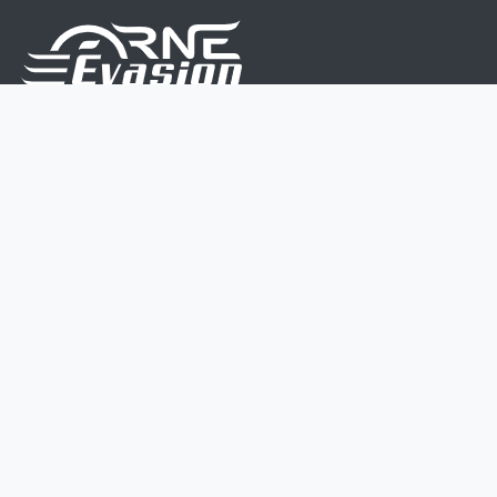
Nous sommes une équipe de passionnés dont le but
est d'améliorer la vie de chacun.
Nos services s'adressent aux petites et moyennes
entreprises.
Page d'accueil
Contactez-nous
Politique vie privée
Mentions légales
CGV
07 45 213 566