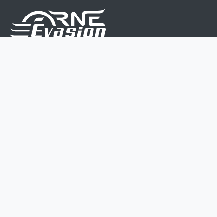
Nous sommes une équipe de passionnés dont le but
est d'améliorer la vie de chacun.
Nos services s'adressent aux petites et moyennes
entreprises.
Page d'accueil
Contactez-nous
Politique vie privée
Mentions légales
CGV
07 45 213 566