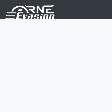
Nous sommes une équipe de passionnés dont le but
est d'améliorer la vie de chacun.
Nos services s'adressent aux petites et moyennes
entreprises.
Page d'accueil
Contactez-nous
Politique vie privée
Mentions légales
CGV
07 45 213 566