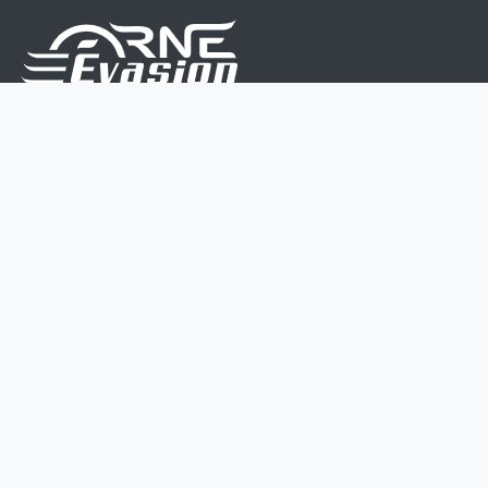
Nous sommes une équipe de passionnés dont le but
est d'améliorer la vie de chacun.
Nos services s'adressent aux petites et moyennes
entreprises.
Page d'accueil
Contactez-nous
Politique vie privée
Mentions légales
CGV
07 45 213 566