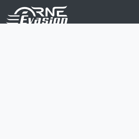
Nous sommes une équipe de passionnés dont le but
est d'améliorer la vie de chacun.
Nos services s'adressent aux petites et moyennes
entreprises.
Page d'accueil
Contactez-nous
Politique vie privée
Mentions légales
CGV
07 45 213 566