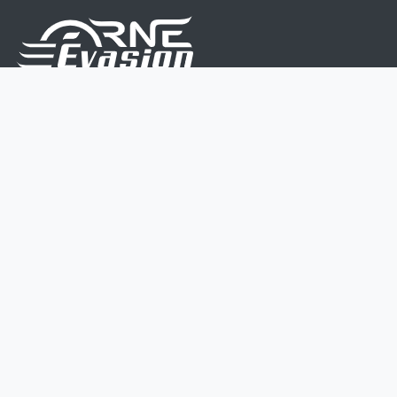
Nous sommes une équipe de passionnés dont le but
est d'améliorer la vie de chacun.
Nos services s'adressent aux petites et moyennes
entreprises.
Page d'accueil
Contactez-nous
Politique vie privée
Mentions légales
CGV
07 45 213 566