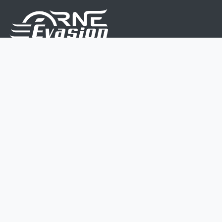
Nous sommes une équipe de passionnés dont le but
est d'améliorer la vie de chacun.
Nos services s'adressent aux petites et moyennes
entreprises.
Page d'accueil
Contactez-nous
Politique vie privée
Mentions légales
CGV
07 45 213 566