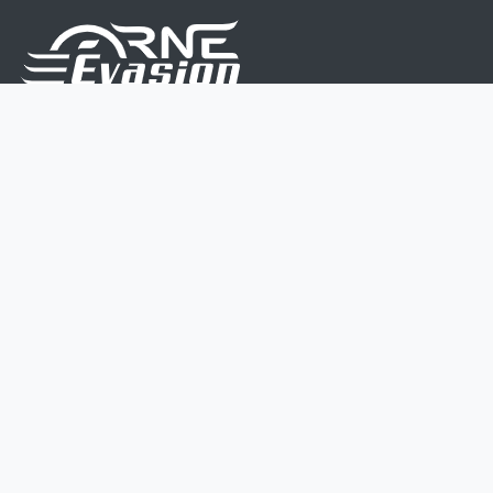
Nous sommes une équipe de passionnés dont le but
est d'améliorer la vie de chacun.
Nos services s'adressent aux petites et moyennes
entreprises.
Page d'accueil
Contactez-nous
Politique vie privée
Mentions légales
CGV
07 45 213 566