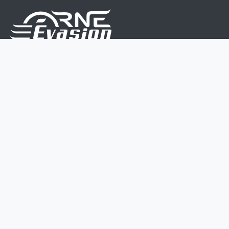
Nous sommes une équipe de passionnés dont le but
est d'améliorer la vie de chacun.
Nos services s'adressent aux petites et moyennes
entreprises.
Page d'accueil
Contactez-nous
Politique vie privée
Mentions légales
CGV
07 45 213 566