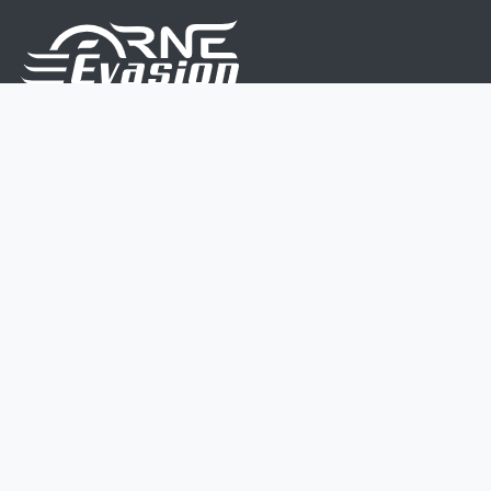
Nous sommes une équipe de passionnés dont le but
est d'améliorer la vie de chacun.
Nos services s'adressent aux petites et moyennes
entreprises.
Page d'accueil
Contactez-nous
Politique vie privée
Mentions légales
CGV
07 45 213 566