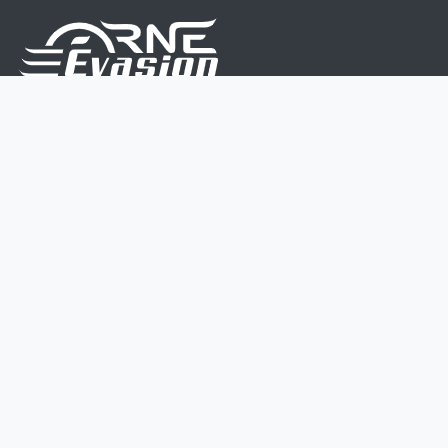
Nous sommes une équipe de passionnés dont le but
est d'améliorer la vie de chacun.
Nos services s'adressent aux petites et moyennes
entreprises.
Page d'accueil
Contactez-nous
Politique vie privée
Mentions légales
CGV
07 45 213 566