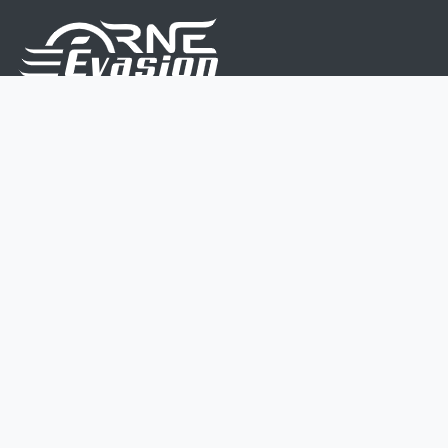
Nous sommes une équipe de passionnés dont le but
est d'améliorer la vie de chacun.
Nos services s'adressent aux petites et moyennes
entreprises.
Page d'accueil
Contactez-nous
Politique vie privée
Mentions légales
CGV
07 45 213 566