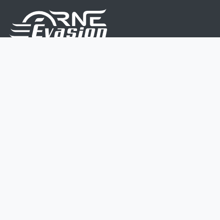
Nous sommes une équipe de passionnés dont le but
est d'améliorer la vie de chacun.
Nos services s'adressent aux petites et moyennes
entreprises.
Page d'accueil
Contactez-nous
Politique vie privée
Mentions légales
CGV
07 45 213 566