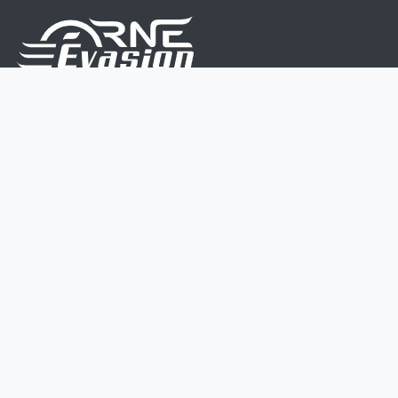
Nous sommes une équipe de passionnés dont le but
est d'améliorer la vie de chacun.
Nos services s'adressent aux petites et moyennes
entreprises.
Page d'accueil
Contactez-nous
Politique vie privée
Mentions légales
CGV
07 45 213 566