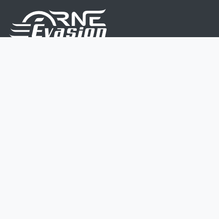
Nous sommes une équipe de passionnés dont le but
est d'améliorer la vie de chacun.
Nos services s'adressent aux petites et moyennes
entreprises.
Page d'accueil
Contactez-nous
Politique vie privée
Mentions légales
CGV
07 45 213 566