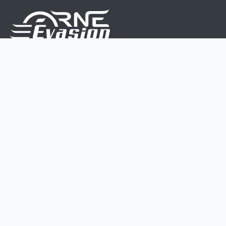
Nous sommes une équipe de passionnés dont le but
est d'améliorer la vie de chacun.
Nos services s'adressent aux petites et moyennes
entreprises.
Page d'accueil
Contactez-nous
Politique vie privée
Mentions légales
CGV
07 45 213 566