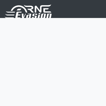
Nous sommes une équipe de passionnés dont le but
est d'améliorer la vie de chacun.
Nos services s'adressent aux petites et moyennes
entreprises.
Page d'accueil
Contactez-nous
Politique vie privée
Mentions légales
CGV
07 45 213 566