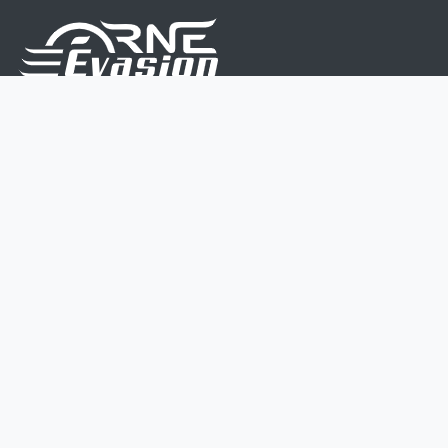
Nous sommes une équipe de passionnés dont le but
est d'améliorer la vie de chacun.
Nos services s'adressent aux petites et moyennes
entreprises.
Page d'accueil
Contactez-nous
Politique vie privée
Mentions légales
CGV
07 45 213 566