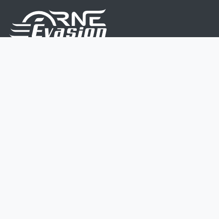
Nous sommes une équipe de passionnés dont le but
est d'améliorer la vie de chacun.
Nos services s'adressent aux petites et moyennes
entreprises.
Page d'accueil
Contactez-nous
Politique vie privée
Mentions légales
CGV
07 45 213 566