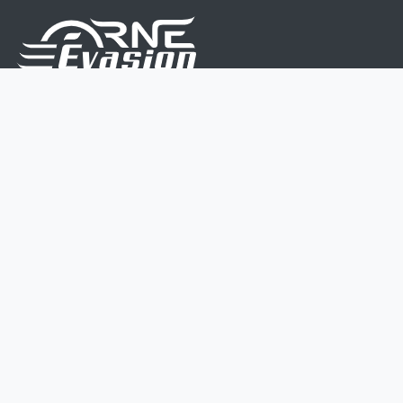
Nous sommes une équipe de passionnés dont le but
est d'améliorer la vie de chacun.
Nos services s'adressent aux petites et moyennes
entreprises.
Page d'accueil
Contactez-nous
Politique vie privée
Mentions légales
CGV
07 45 213 566