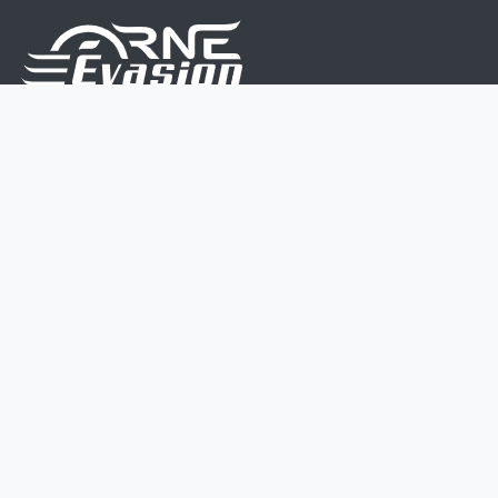
Nous sommes une équipe de passionnés dont le but
est d'améliorer la vie de chacun.
Nos services s'adressent aux petites et moyennes
entreprises.
Page d'accueil
Contactez-nous
Politique vie privée
Mentions légales
CGV
07 45 213 566