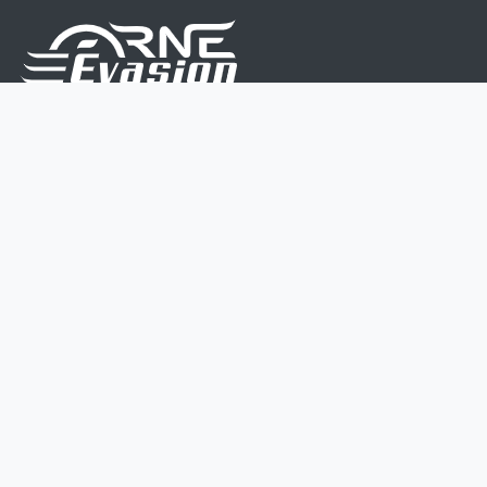
Nous sommes une équipe de passionnés dont le but
est d'améliorer la vie de chacun.
Nos services s'adressent aux petites et moyennes
entreprises.
Page d'accueil
Contactez-nous
Politique vie privée
Mentions légales
CGV
07 45 213 566