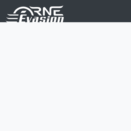
Nous sommes une équipe de passionnés dont le but
est d'améliorer la vie de chacun.
Nos services s'adressent aux petites et moyennes
entreprises.
Page d'accueil
Contactez-nous
Politique vie privée
Mentions légales
CGV
07 45 213 566