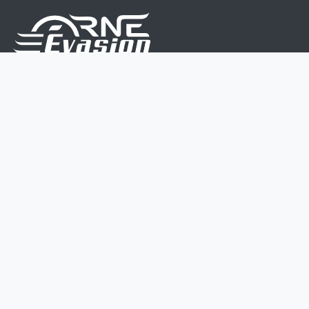
Nous sommes une équipe de passionnés dont le but
est d'améliorer la vie de chacun.
Nos services s'adressent aux petites et moyennes
entreprises.
Page d'accueil
Contactez-nous
Politique vie privée
Mentions légales
CGV
07 45 213 566