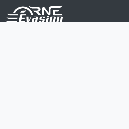
Nous sommes une équipe de passionnés dont le but
est d'améliorer la vie de chacun.
Nos services s'adressent aux petites et moyennes
entreprises.
Page d'accueil
Contactez-nous
Politique vie privée
Mentions légales
CGV
07 45 213 566