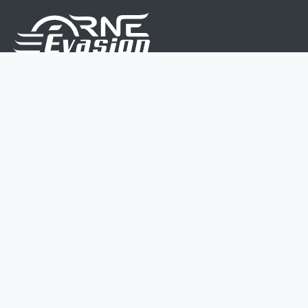
Nous sommes une équipe de passionnés dont le but
est d'améliorer la vie de chacun.
Nos services s'adressent aux petites et moyennes
entreprises.
Page d'accueil
Contactez-nous
Politique vie privée
Mentions légales
CGV
07 45 213 566