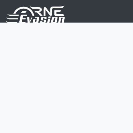
Nous sommes une équipe de passionnés dont le but
est d'améliorer la vie de chacun.
Nos services s'adressent aux petites et moyennes
entreprises.
Page d'accueil
Contactez-nous
Politique vie privée
Mentions légales
CGV
07 45 213 566