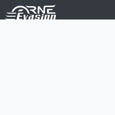
Nous sommes une équipe de passionnés dont le but
est d'améliorer la vie de chacun.
Nos services s'adressent aux petites et moyennes
entreprises.
Page d'accueil
Contactez-nous
Politique vie privée
Mentions légales
CGV
07 45 213 566