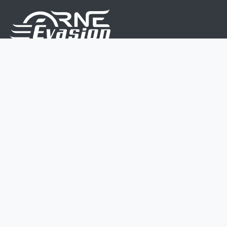
Nous sommes une équipe de passionnés dont le but
est d'améliorer la vie de chacun.
Nos services s'adressent aux petites et moyennes
entreprises.
Page d'accueil
Contactez-nous
Politique vie privée
Mentions légales
CGV
07 45 213 566