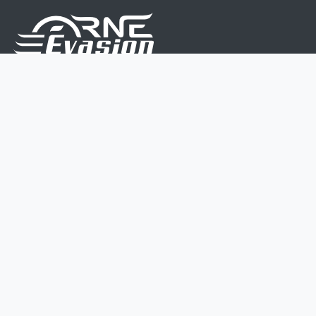
Nous sommes une équipe de passionnés dont le but
est d'améliorer la vie de chacun.
Nos services s'adressent aux petites et moyennes
entreprises.
Page d'accueil
Contactez-nous
Politique vie privée
Mentions légales
CGV
07 45 213 566