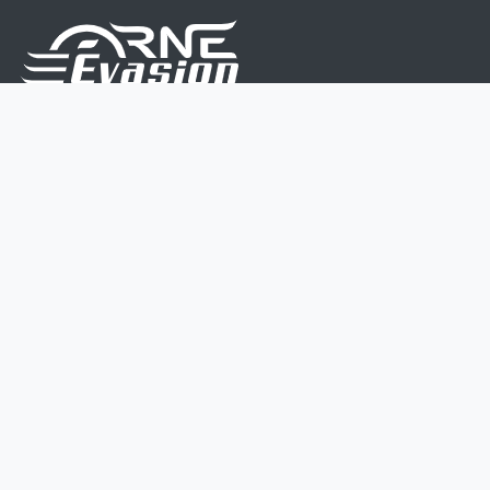
Nous sommes une équipe de passionnés dont le but
est d'améliorer la vie de chacun.
Nos services s'adressent aux petites et moyennes
entreprises.
Page d'accueil
Contactez-nous
Politique vie privée
Mentions légales
CGV
07 45 213 566