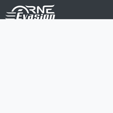
Nous sommes une équipe de passionnés dont le but
est d'améliorer la vie de chacun.
Nos services s'adressent aux petites et moyennes
entreprises.
Page d'accueil
Contactez-nous
Politique vie privée
Mentions légales
CGV
07 45 213 566