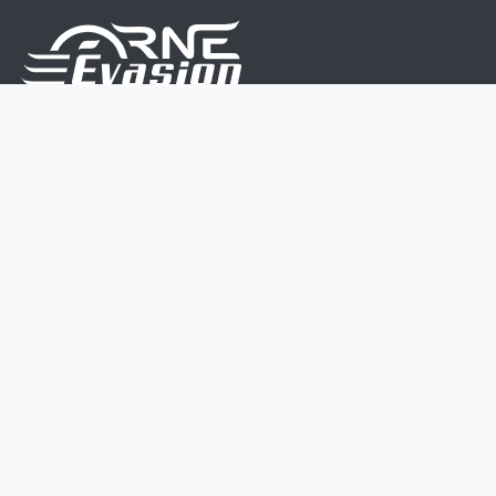
Nous sommes une équipe de passionnés dont le but
est d'améliorer la vie de chacun.
Nos services s'adressent aux petites et moyennes
entreprises.
Page d'accueil
Contactez-nous
Politique vie privée
Mentions légales
CGV
07 45 213 566