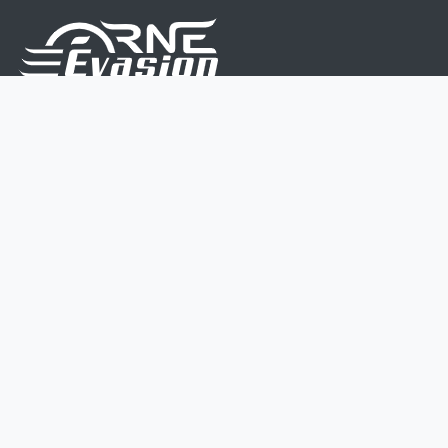
Nous sommes une équipe de passionnés dont le but
est d'améliorer la vie de chacun.
Nos services s'adressent aux petites et moyennes
entreprises.
Page d'accueil
Contactez-nous
Politique vie privée
Mentions légales
CGV
07 45 213 566