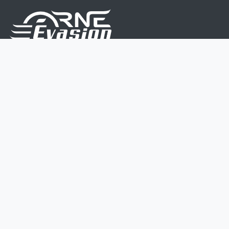
Nous sommes une équipe de passionnés dont le but
est d'améliorer la vie de chacun.
Nos services s'adressent aux petites et moyennes
entreprises.
Page d'accueil
Contactez-nous
Politique vie privée
Mentions légales
CGV
07 45 213 566