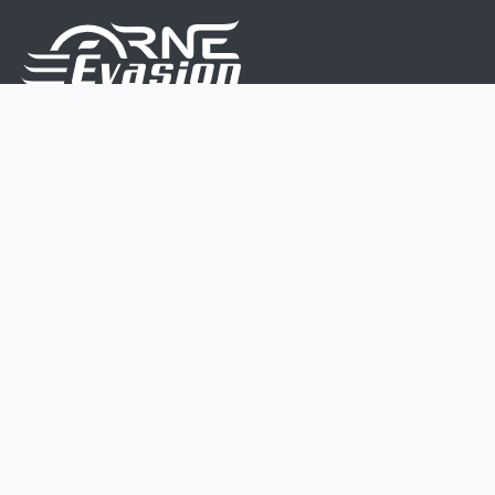
Nous sommes une équipe de passionnés dont le but
est d'améliorer la vie de chacun.
Nos services s'adressent aux petites et moyennes
entreprises.
Page d'accueil
Contactez-nous
Politique vie privée
Mentions légales
CGV
07 45 213 566