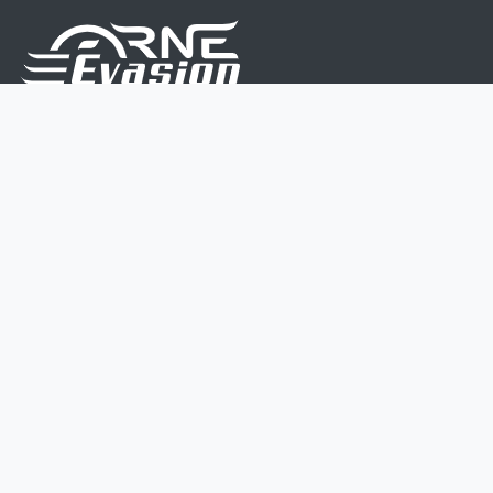
Nous sommes une équipe de passionnés dont le but
est d'améliorer la vie de chacun.
Nos services s'adressent aux petites et moyennes
entreprises.
Page d'accueil
Contactez-nous
Politique vie privée
Mentions légales
CGV
07 45 213 566