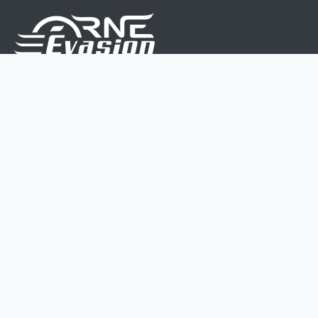
Nous sommes une équipe de passionnés dont le but
est d'améliorer la vie de chacun.
Nos services s'adressent aux petites et moyennes
entreprises.
Page d'accueil
Contactez-nous
Politique vie privée
Mentions légales
CGV
07 45 213 566