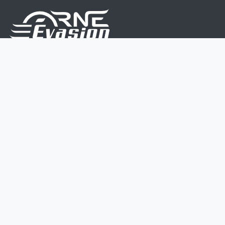
Nous sommes une équipe de passionnés dont le but
est d'améliorer la vie de chacun.
Nos services s'adressent aux petites et moyennes
entreprises.
Page d'accueil
Contactez-nous
Politique vie privée
Mentions légales
CGV
07 45 213 566