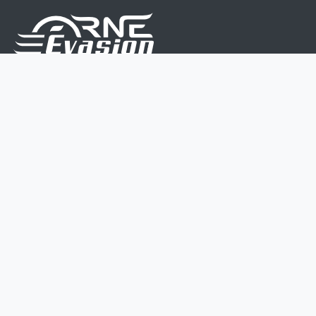
Nous sommes une équipe de passionnés dont le but
est d'améliorer la vie de chacun.
Nos services s'adressent aux petites et moyennes
entreprises.
Page d'accueil
Contactez-nous
Politique vie privée
Mentions légales
CGV
07 45 213 566