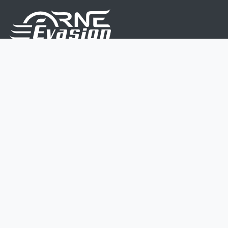
Nous sommes une équipe de passionnés dont le but
est d'améliorer la vie de chacun.
Nos services s'adressent aux petites et moyennes
entreprises.
Page d'accueil
Contactez-nous
Politique vie privée
Mentions légales
CGV
07 45 213 566