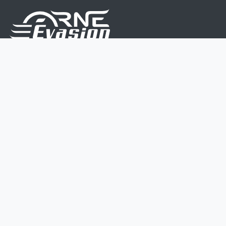
Nous sommes une équipe de passionnés dont le but
est d'améliorer la vie de chacun.
Nos services s'adressent aux petites et moyennes
entreprises.
Page d'accueil
Contactez-nous
Politique vie privée
Mentions légales
CGV
07 45 213 566