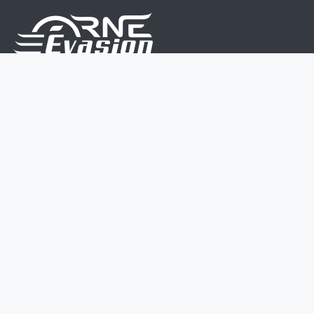
Nous sommes une équipe de passionnés dont le but
est d'améliorer la vie de chacun.
Nos services s'adressent aux petites et moyennes
entreprises.
Page d'accueil
Contactez-nous
Politique vie privée
Mentions légales
CGV
07 45 213 566